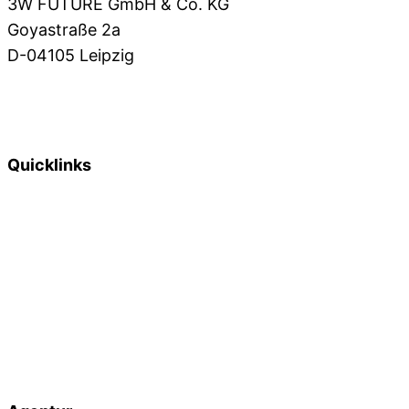
3W FUTURE GmbH & Co. KG
Goyastraße 2a
D-04105 Leipzig
+49 341 39 28 1571
info@3wfuture.de
Quicklinks
Online Marketing
Webdesign
Grafikdesign
Webentwicklung
Blog
Lexikon
Plentymarkets
Development