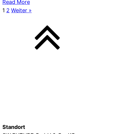
Read More
1
2
Weiter »
3W GRUPPE
3W FUTURE
3W FOTO
3W IMAGE
3W SAFEBOX
3W IMMOBILIEN
Standort