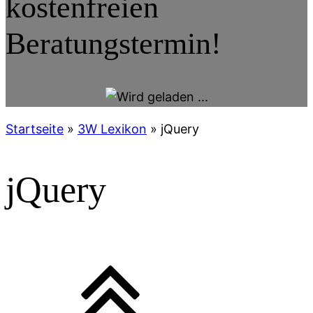
kostenfreien
Beratungstermin!
Startseite
»
3W Lexikon
»
jQuery
jQuery