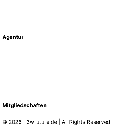
Lexikon
Plentymarkets
Development
Agentur
Zertifizierungen
Jobs
Impressum
Datenschutz
Mitgliedschaften
© 2026 | 3wfuture.de | All Rights Reserved