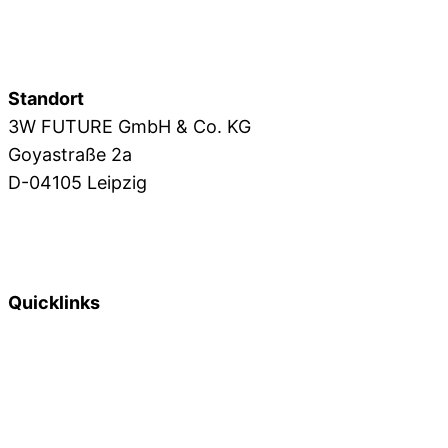
3W SAFEBOX
3W IMMOBILIEN
Standort
3W FUTURE GmbH & Co. KG
Goyastraße 2a
D-04105 Leipzig
+49 341 39 28 1571
info@3wfuture.de
Quicklinks
Online Marketing
Webdesign
Grafikdesign
Webentwicklung
Blog