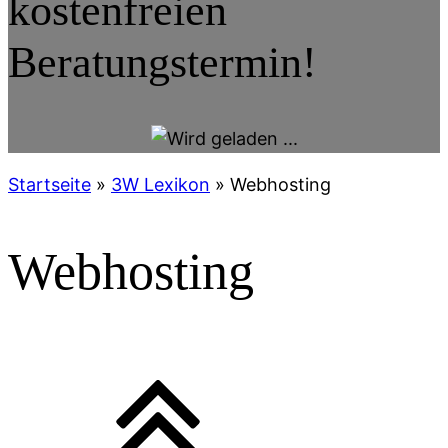
kostenfreien
Beratungstermin!
Startseite
»
3W Lexikon
»
Webhosting
Webhosting