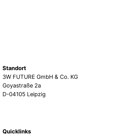
3W GRUPPE
3W FUTURE
3W FOTO
3W IMAGE
3W SAFEBOX
3W IMMOBILIEN
Standort
3W FUTURE GmbH & Co. KG
Goyastraße 2a
D-04105 Leipzig
+49 341 39 28 1571
info@3wfuture.de
Quicklinks