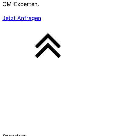
OM-Experten.
Jetzt Anfragen
3W GRUPPE
3W FUTURE
3W FOTO
3W IMAGE
3W SAFEBOX
3W IMMOBILIEN