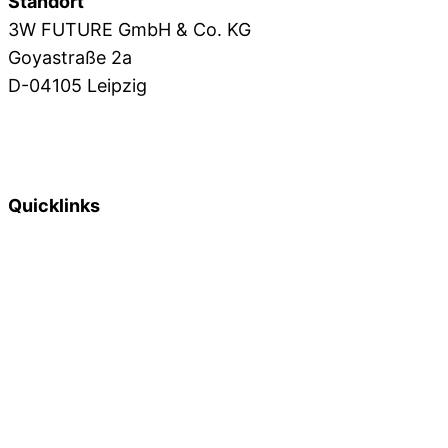
Standort
3W FUTURE GmbH & Co. KG
Goyastraße 2a
D-04105 Leipzig
+49 341 39 28 1571
info@3wfuture.de
Quicklinks
Online Marketing
Webdesign
Grafikdesign
Webentwicklung
Blog
Lexikon
Plentymarkets
Development